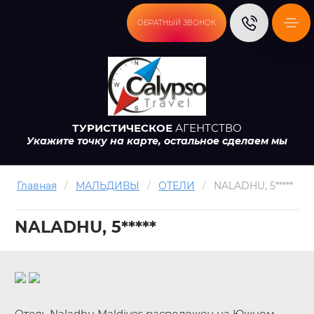
ОБРАТНЫЙ ЗВОНОК
ТУРИСТИЧЕСКОЕ
АГЕНТСТВО
Укажите точку на карте, остальное сделаем мы
Главная
/
МАЛЬДИВЫ
/
ОТЕЛИ
/
NALADHU, 5*****
NALADHU, 5*****
Отель Naladhu Maldives расположен на Южном